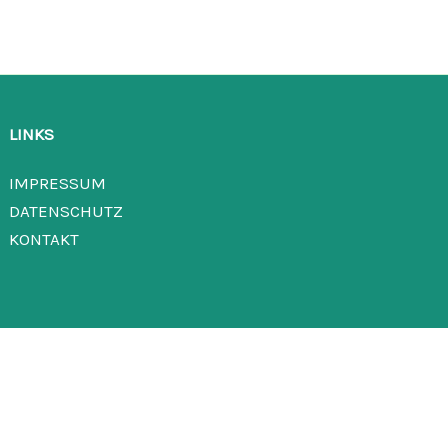
LINKS
IMPRESSUM
DATENSCHUTZ
KONTAKT
inwilligungen, Widerruf bereits erteilter Einwilligungen klicken Sie auf